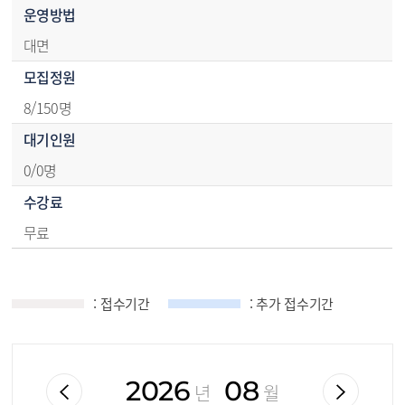
운영방법
대면
모집정원
8/150명
대기인원
0/0명
수강료
무료
접수기간 안내 달력 - SUN(일),MON(월),TUE(화),WED(수),THU(목),FRI(금),SAT(토)
: 접수기간
: 추가 접수기간
2026
08
년
월