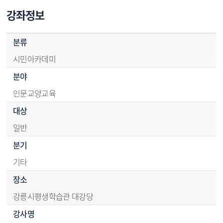
강좌정보
강좌정보 - 분류,분야,대상,분기,장소,강사명,강좌안내,강의계획서,참고사항
분류
시민아카데미
분야
인문교양교육
대상
일반
분기
기타
장소
강릉시평생학습관 대강당
강사명