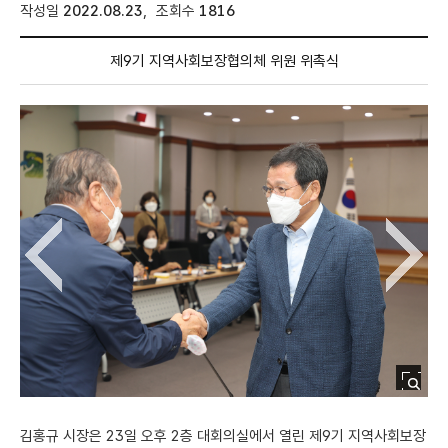
매니페스토란
작성일
2022.08.23
,
조회수
1816
공약비전
제9기 지역사회보장협의체 위원 위촉식
공약총괄현황
이전 이미지 보기
다음 이미지 보기
사진
시민정책제안
김홍규 시장은 23일 오후 2층 대회의실에서 열린 제9기 지역사회보장