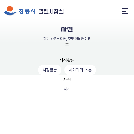
열린시장실
메
뉴
사진
열
기
함께 바꾸는 미래, 모두 행복한 강릉
홈
인사말
시정활동
시정활동
시민과의 소통
약력
사진
말과 글
사진