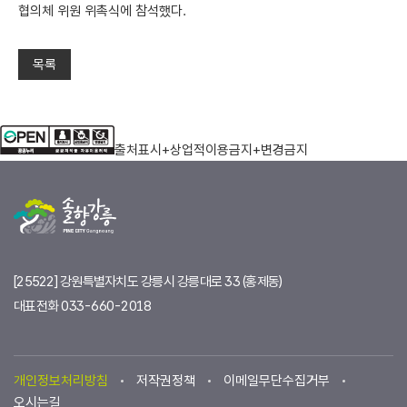
협의체 위원 위촉식에 참석했다.
목록
들음터 소개
출처표시+상업적이용금지+변경금지
공지사항
일별현황요약
[25522] 강원특별자치도 강릉시 강릉대로 33 (홍제동)
대표전화
033-660-2018
개인정보처리방침
저작권정책
이메일무단수집거부
오시는길