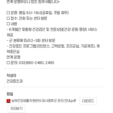
연계 운영하오니 많은 참여 바랍니다~
□ 운영: 평일 9시~18시(공휴일, 주말 휴무)
□ 접수: 전화 또는 센터 방문
□ 내용
- 6개월간 맞춤형 건강검진 및 전문상담(건강·운동·영양) 서비스
제공
- 군 분류에 따라 2~3회 센터 방문
- 건강증진 프로그램(라인댄스, 근력운동, 조리교실, 기공체조), 체
력증진실
연계 운영
□ 문의: 033)660-2480, 2490
작성자
건강증진과
파일
남부건강생활지원센터 대사증후군 관리 안내.pdf
다운로드
미리보기