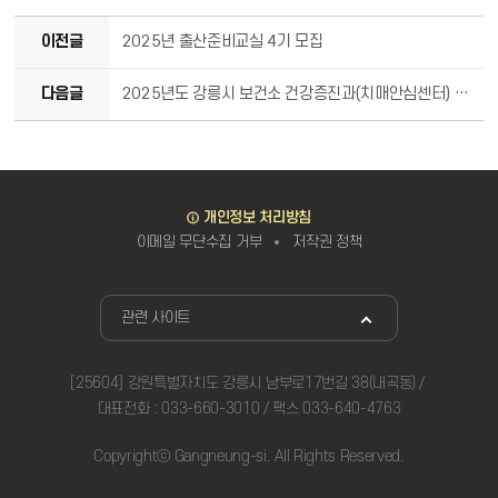
이전글
2025년 출산준비교실 4기 모집
다음글
2025년도 강릉시 보건소 건강증진과(치매안심센터) 기간제 근로자 채용시험 공고
바로가기
개인정보 처리방침
이메일 무단수집 거부
저작권 정책
관련사이트
관련 사이트
[25604] 강원특별자치도 강릉시 남부로17번길 38(내곡동)
대표전화 : 033-660-3010 / 팩스 033-640-4763
Copyrightⓒ Gangneung-si. All Rights Reserved.