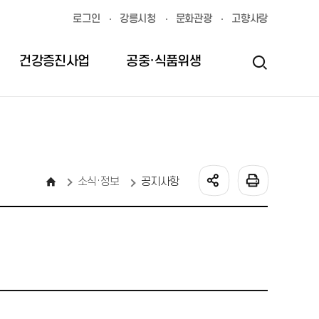
로그인
강릉시청
문화관광
고향사랑
건강증진사업
공중·식품위생
의약무
감염병
소식·정보
소식·정보
공지사항