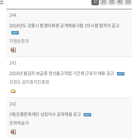
10
20
30
40
50
시정소식 > 공고/고시 > 시험·채용공고 목록 - 번호, 장애인채용, 제목, 작성자, 파일, 마감일 정보 제공
244
2018년도 강릉시 환경미화원 공개채용시험 1차시험 합격자 공고
자원순환과
243
2018년 봄감자 보급종 정선출고작업 기간제 근로자 채용 공고
강원도 감자종자진흥원
242
(재)강릉문화재단 상임이사 공개채용 공고
문화예술과