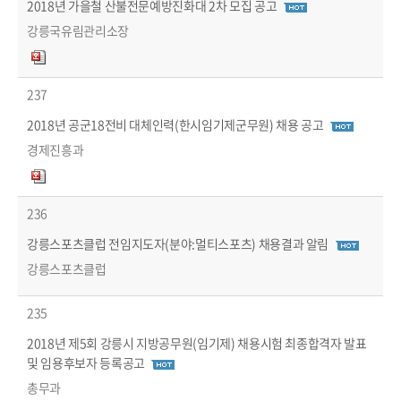
2018년 가을철 산불전문예방진화대 2차 모집 공고
강릉국유림관리소장
237
2018년 공군18전비 대체인력(한시임기제군무원) 채용 공고
경제진흥과
236
강릉스포츠클럽 전임지도자(분야:멀티스포츠) 채용결과 알림
강릉스포츠클럽
235
2018년 제5회 강릉시 지방공무원(임기제) 채용시험 최종합격자 발표
및 임용후보자 등록공고
총무과