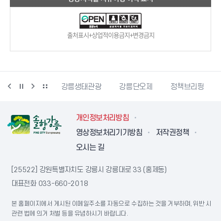
출처표시+상업적이용금지+변경금지
시동물사랑센터
강릉생태관광
강릉단오제
정책브리핑
개인정보처리방침
영상정보처리기기방침
저작권정책
오시는 길
[25522] 강원특별자치도 강릉시 강릉대로 33 (홍제동)
대표전화
033-660-2018
본 홈페이지에서 게시된 이메일주소를 자동으로 수집하는 것을 거부하며, 위반 시
관련 법에 의거 처벌 등을 유념하시기 바랍니다.