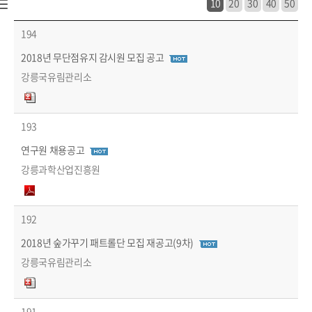
10
20
30
40
50
시정소식 > 공고/고시 > 시험·채용공고 목록 - 번호, 장애인채용, 제목, 작성자, 파일, 마감일 정보 제공
194
2018년 무단점유지 감시원 모집 공고
강릉국유림관리소
193
연구원 채용공고
강릉과학산업진흥원
192
2018년 숲가꾸기 패트롤단 모집 재공고(9차)
강릉국유림관리소
191