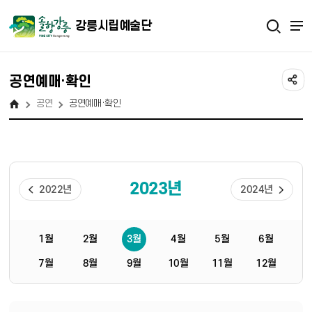
강릉시립예술단
공연예매·확인
공연
공연예매·확인
2023년
2022년
2024년
1월
2월
3월
4월
5월
6월
7월
8월
9월
10월
11월
12월
게시물 검색