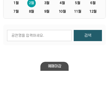
1월
2월
3월
4월
5월
6월
7월
8월
9월
10월
11월
12월
게시물 검색
검색
예매마감