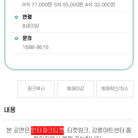
R석 77,000원 S석 55,000원 A석 33,000원
연령
8세이상
문의
1688-8616
링크복사
예매마감
예매확인/취소
내용
본 공연은
인터파크티켓
,
티켓링크
, 강릉아트센터 홈