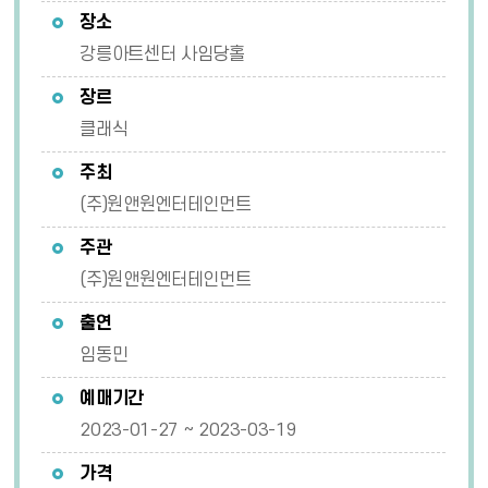
장소
강릉아트센터 사임당홀
장르
클래식
주최
(주)원앤원엔터테인먼트
주관
(주)원앤원엔터테인먼트
출연
임동민
예매기간
2023-01-27 ~ 2023-03-19
가격