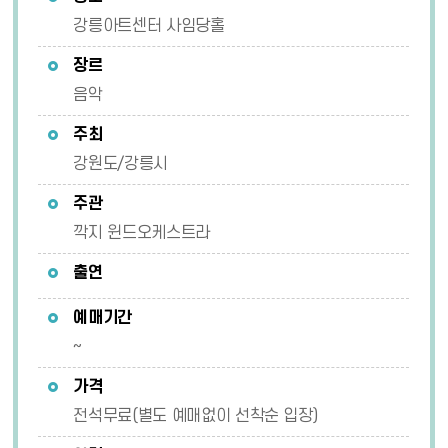
강릉아트센터 사임당홀
장르
음악
주최
강원도/강릉시
주관
깍지 윈드오케스트라
출연
예매기간
~
가격
전석무료(별도 예매없이 선착순 입장)