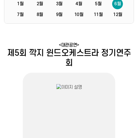
1월
2월
3월
4월
5월
6월
7월
8월
9월
10월
11월
12월
<대관공연>
제5회 깍지 윈드오케스트라 정기연주
회