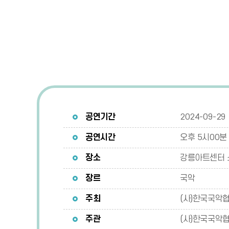
공연기간
2024-09-29
공연시간
오후 5시00분 
장소
강릉아트센터 
장르
국악
주최
(사)한국국악
주관
(사)한국국악협