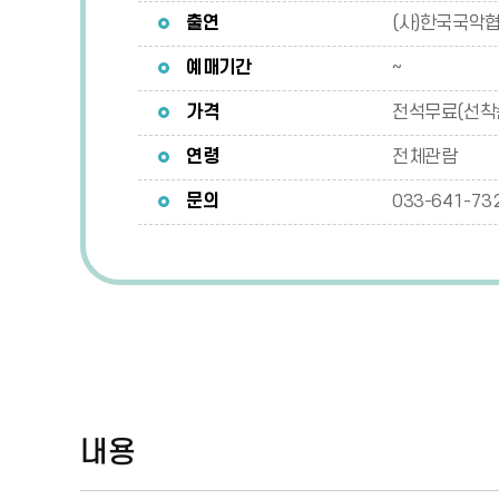
출연
(사)한국국악
예매기간
~
가격
전석무료(선착
연령
전체관람
문의
033-641-73
내용