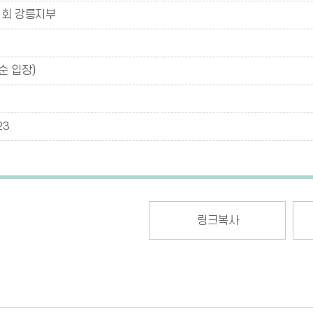
협회 강릉지부
순 입장)
23
링크복사