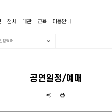
연
전시
대관
교육
이용안내
일정/예매
공연일정/예매