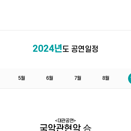
2024년
도 공연일정
5월
6월
7월
8월
<대관공연>
국악관현악 合