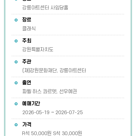
강릉아트센터 사임당홀
장르
클래식
주최
강원특별자치도
주관
(재)강원문화재단, 강릉아트센터
출연
파벨 하스 콰르텟, 선우예권
예매기간
2026-05-19 ~ 2026-07-25
가격
R석 50,000원 S석 30,000원