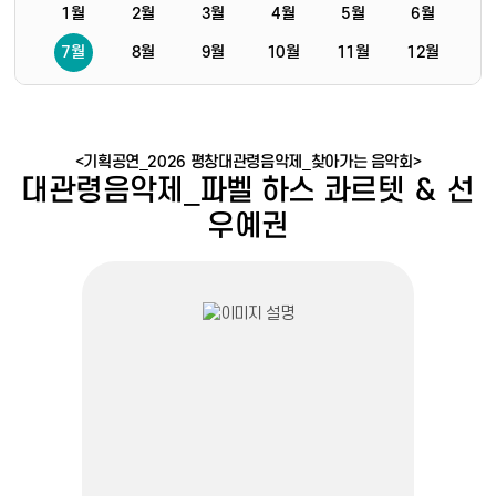
1월
2월
3월
4월
5월
6월
7월
8월
9월
10월
11월
12월
<기획공연_2026 평창대관령음악제_찾아가는 음악회>
대관령음악제_파벨 하스 콰르텟 ＆ 선
우예권