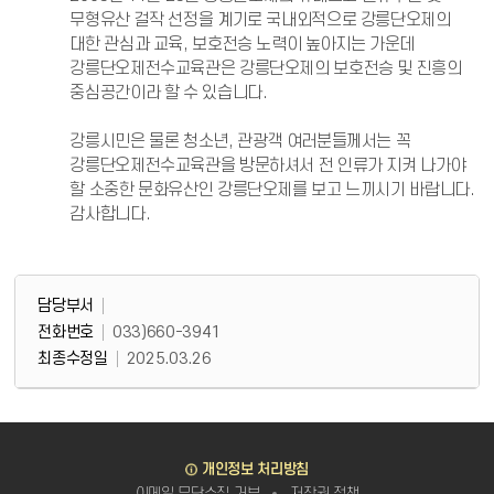
무형유산 걸작 선정을 계기로 국내외적으로 강릉단오제의
대한 관심과 교육, 보호전승 노력이 높아지는 가운데
강릉단오제전수교육관은 강릉단오제의 보호전승 및 진흥의
중심공간이라 할 수 있습니다.
강릉시민은 물론 청소년, 관광객 여러분들께서는 꼭
강릉단오제전수교육관을 방문하셔서 전 인류가 지켜 나가야
할 소중한 문화유산인 강릉단오제를 보고 느끼시기 바랍니다.
감사합니다.
담당부서 정보
담당부서 정보
담당부서
전화번호
033)660-3941
최종수정일
2025.03.26
바로가기
개인정보 처리방침
이메일 무단수집 거부
저작권 정책