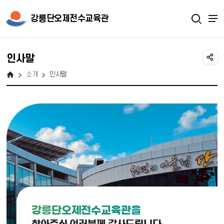
강릉단오제전수교육관
인사말
소개
인사말
강릉단오제전수교육관을
찾아주신 여러분께 감사드립니다.