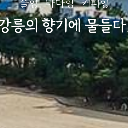
솔향, 바다향, 커피향
강릉의 향기에 물들다