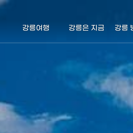
여름여행지
커피
휴가
트레킹
축제
체험
강릉여행
강릉은 지금
강릉 