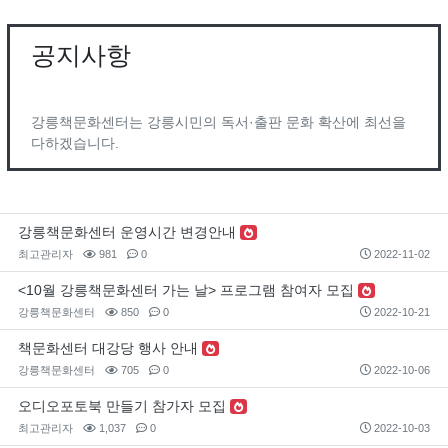
공지사항
강릉책문화센터는 강릉시민의 독서·출판 문화 확산에 최선을
다하겠습니다.
강릉책문화센터 운영시간 변경안내
최고관리자
981
0
2022-11-02
<10월 강릉책문화센터 가는 날> 프로그램 참여자 모집
강릉책문화센터
850
0
2022-10-21
책문화센터 대강당 행사 안내
강릉책문화센터
705
0
2022-10-06
오디오포토북 만들기 참가자 모집
최고관리자
1,037
0
2022-10-03