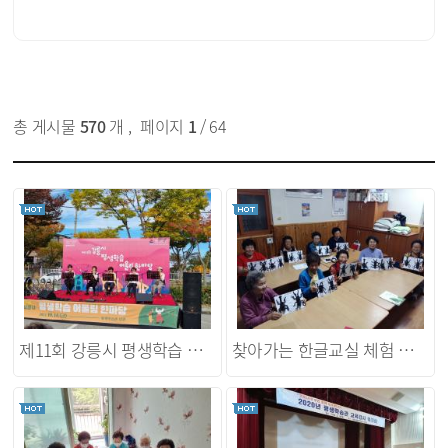
총 게시물
570
개
,
페이지
1
/ 64
제11회 강릉시 평생학습 어울림 한마당
찾아가는 한글교실 체험 프로그램 모습