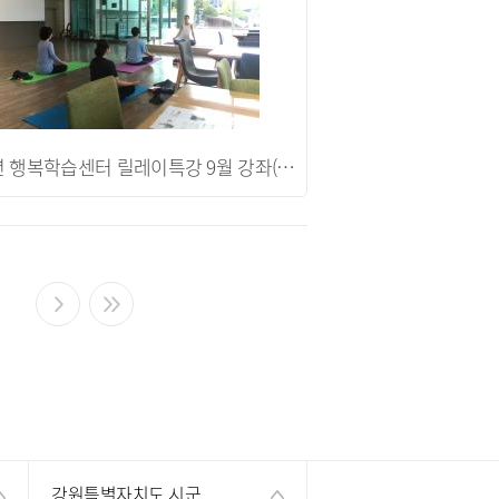
2019년 행복학습센터 릴레이특강 9월 강좌(요가&스트레칭)
0
강원특별자치도 시군