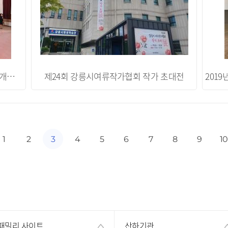
제10회 강릉시 평생학습 어울림 한마당(개막식 행사)
제24회 강릉시여류작가협회 작가 초대전
1
2
3
4
5
6
7
8
9
1
패밀리 사이트
산하기관