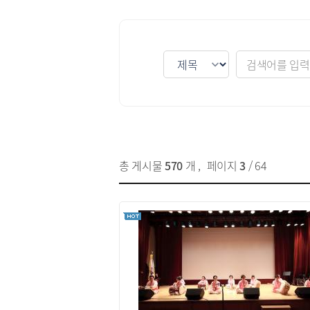
게시물 검색
총 게시물
570
개
,
페이지
3
/ 64