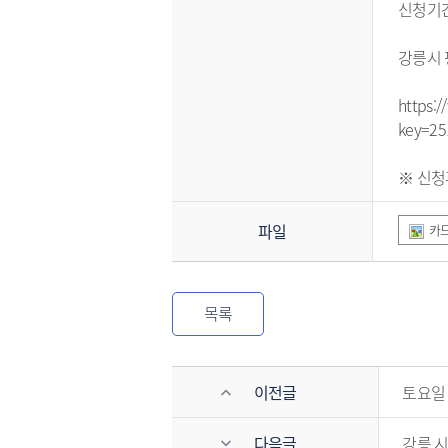
신청기간
강릉시
https:/
key=25
※ 신청
파일
카드
목록
이전글
토요일
다음글
강릉 