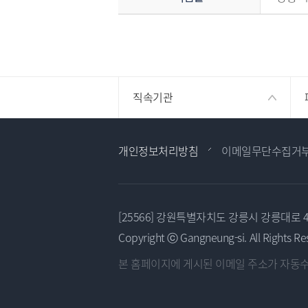
직속기관
개인정보처리방침
이메일무단수집거
[25566] 강원특별자치도 강릉시 강릉대로 
Copyright ⓒ Gangneung-si. All Rights Re
본 홈페이지에 게시된 이메일 주소가
자동수