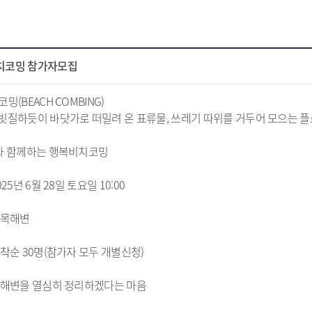
치코밍 참가자모집
밍(BEACH COMBING)
빗질하듯이 바닷가로 떠밀려 온 표류물, 쓰레기 따위를 거두어 모으는 플
과 함께하는 행복비치코밍
025년 6월 28일 토요일 10:00
안목해변
선착순 30명(참가자 모두 개별신청)
 해변을 열심히 정리하겠다는 마음