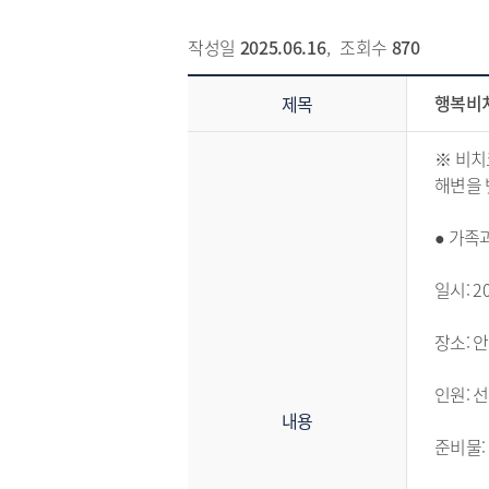
알림마당 > 공지사항 상세보기 - 제목, 내용, 파일 정보 제공
작성일
2025.06.16
,
조회수
870
행복비
제목
※ 비치코
해변을 
● 가족
일시: 2
장소: 
인원: 
내용
준비물: