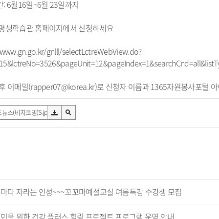
: 6월16일~6월 23일까지
 평생학습관 홈페이지에서 신청하세요
/www.gn.go.kr/gnlll/selectLctreWebView.do?
15&lctreNo=3526&pageUnit=12&pageIndex=1&searchCnd=all&listT
후 이메일(rapper07@korea.kr)로 신청자 이름과 1365자원봉사포털
뉴스(비치코밍)S.jpg
 마다 자라는 인성~~~꼬꼬마예절교실 여름특강 수강생 모집
시민을 위한 건강 플러스 힐링 프로젝트 프로그램 운영 안내