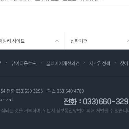
패밀리 사이트
산하기관
부
뷰어다운로드
홈페이지개선의견
저작권정책
찾아
454
전화 033)660-3293
팩스 033)640-4769
served.
전화 : 033)660-329
집되는 것을 거부하며, 위반시
정보통신망법에 의해 처벌될 수 있습니다