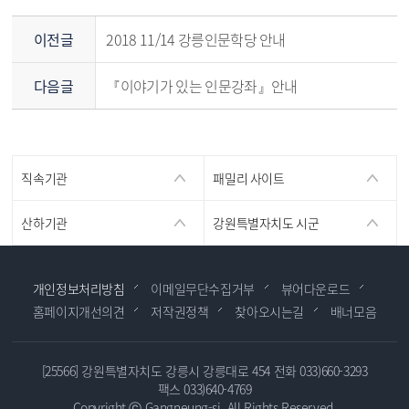
이전글
2018 11/14 강릉인문학당 안내
다음글
『이야기가 있는 인문강좌』안내
직속기관
패밀리 사이트
산하기관
강원특별자치도 시군
개인정보처리방침
이메일무단수집거부
뷰어다운로드
홈페이지개선의견
저작권정책
찾아오시는길
배너모음
[25566] 강원특별자치도 강릉시 강릉대로 454
전화 033)660-3293
팩스 033)640-4769
Copyright ⓒ Gangneung-si. All Rights Reserved.