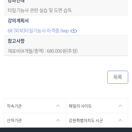
타일기능사 관련 실습 및 도면 습득
강의계획서
68 [외부]타일기능사 자격증.hwp
참고사항
재료비(4개월/총액) : 680.000원(추정)
목록
직속기관
패밀리 사이트
산하기관
강원특별자치도 시군