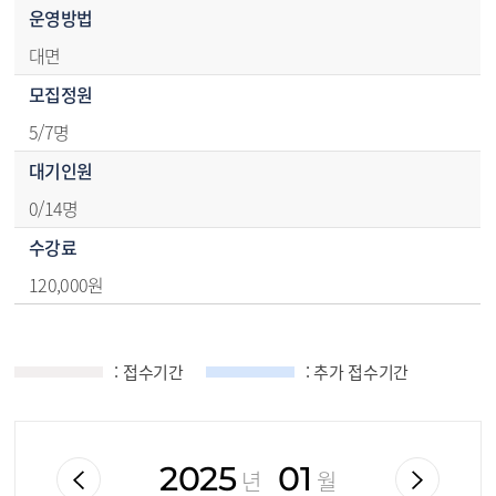
운영방법
대면
모집정원
5/7명
대기인원
0/14명
수강료
120,000원
접수기간 안내 달력 - SUN(일),MON(월),TUE(화),WED(수),THU(목),FRI(금),SAT(토)
: 접수기간
: 추가 접수기간
2025
01
년
월