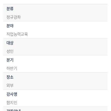
강좌정보 - 분류,분야,대상,분기,장소,강사명,강좌안내,강의계획서,참고사항
분류
정규강좌
분야
직업능력교육
대상
성인
분기
하반기
장소
외부
강사명
함지민
강좌안내