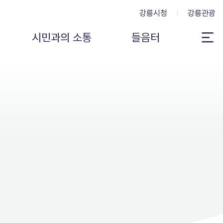
강릉시청
강릉관광
시민과의 소통
들음터
전
체
메
뉴
보
기