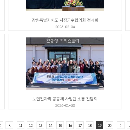
강원특별자치도 시장군수협의회 정례회
2026-02-04
릉성모안과의원)
노인일자리 공동체 사업단 소통 간담회
2026-01-30
11
12
13
14
15
16
17
18
19
20