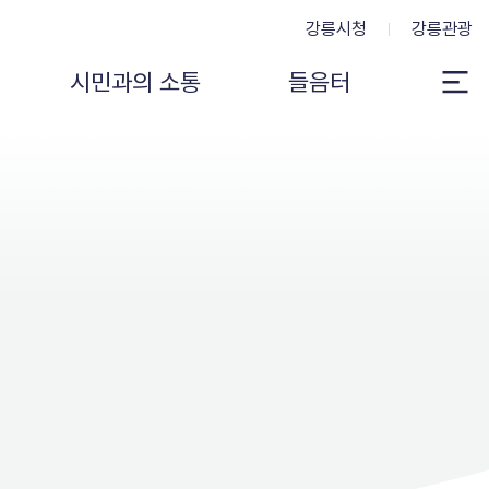
강릉시청
강릉관광
시민과의 소통
들음터
전
체
메
뉴
보
기