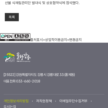
산불 식재림관리단 발대식 및 상호협약식에 참석했다.
목록
들음터 소개
출처표시+상업적이용금지+변경금지
공지사항
일별현황요약
[25522] 강원특별자치도 강릉시 강릉대로 33 (홍제동)
대표전화
033-660-2018
개인정보처리방침
저작권정책
이메일무단수집거부
오시는길