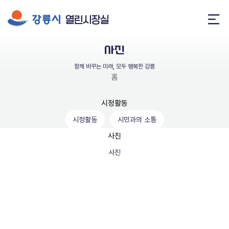
열린시장실
메
뉴
사진
열
기
함께 바꾸는 미래, 모두 행복한 강릉
홈
인사말
시정활동
시정활동
시민과의 소통
약력
사진
말과 글
사진