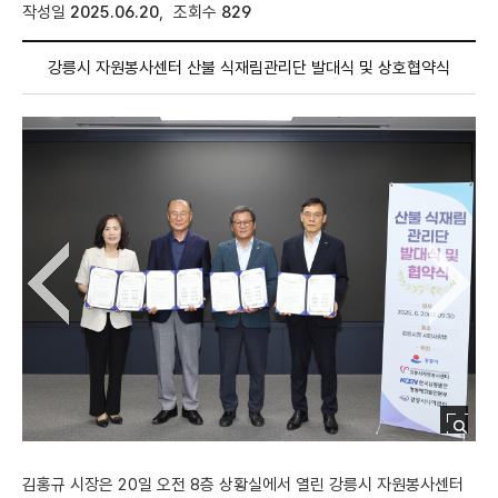
매니페스토란
작성일
2025.06.20
,
조회수
829
공약비전
강릉시 자원봉사센터 산불 식재림관리단 발대식 및 상호협약식
공약총괄현황
이전 이미지 보기
다음 이미지 보기
사진
시민정책제안
김홍규 시장은 20일 오전 8층 상황실에서 열린 강릉시 자원봉사센터