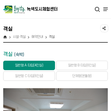
녹색도시체험센터
객실
시설·객실
예약안내
객실
객실
(숙박)
일반형 A 타입(4인실)
일반형 B 타입(6인실)
일반형 C 타입(8인실)
단체형(온돌형)