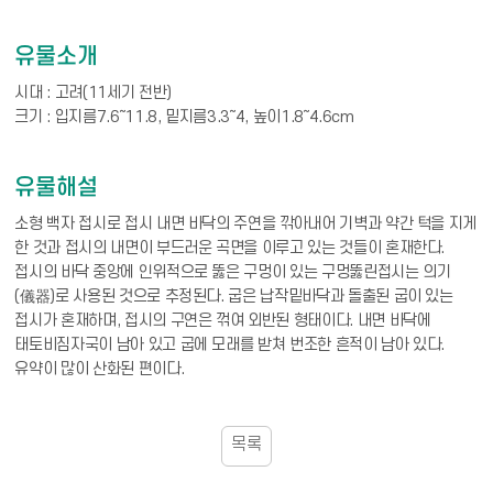
유물소개
시대 : 고려(11세기 전반)
크기 : 입지름7.6～11.8, 밑지름3.3～4, 높이1.8～4.6cm
유물해설
소형 백자 접시로 접시 내면 바닥의 주연을 깎아내어 기벽과 약간 턱을 지게
한 것과 접시의 내면이 부드러운 곡면을 이루고 있는 것들이 혼재한다.
접시의 바닥 중앙에 인위적으로 뚫은 구멍이 있는 구멍뚫린접시는 의기
(儀器)로 사용된 것으로 추정된다. 굽은 납작밑바닥과 돌출된 굽이 있는
접시가 혼재하며, 접시의 구연은 꺾여 외반된 형태이다. 내면 바닥에
태토비짐자국이 남아 있고 굽에 모래를 받쳐 번조한 흔적이 남아 있다.
유약이 많이 산화된 편이다.
목록