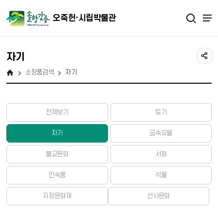
오죽헌·시립박물관
자기
소장품검색
자기
전체보기
토기
자기
금속유물
불교문화
서화
민속품
석물
지정문화재
선사문화