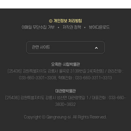
바로가기
개인정보 처리방침
이메일 무단수집 거부
저작권 정책
뷰어다운로드
관련사이트
관련 사이트
오죽헌·시립박물관
[25436] 강원특별자치도 강릉시 율곡로 3139번길 24(죽헌동) / 관리전화 :
033-660-3301~3308, 학예전화 : 033-660-3311~3313
대관령박물관
[25436] 강원특별자치도 강릉시 성산면 대관령옛길 1 / 대표전화 : 033-660-
3830~3832
Copyright ⓒ Gangneung-si. All Rights Reserved.