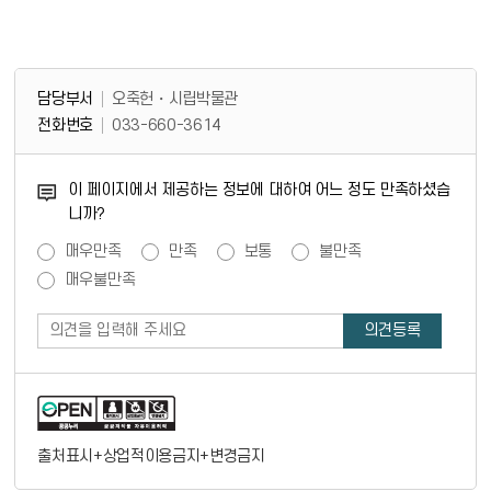
담당부서 정보 & 컨텐츠 만족도 조사 & 공공저작물 자유이용 허락 표시
담당부서 정보
담당부서
오죽헌・시립박물관
전화번호
033-660-3614
콘텐츠 만족도 조사
이 페이지에서 제공하는 정보에 대하여 어느 정도 만족하셨습
니까?
만족도 조사
매우만족
만족
보통
불만족
매우불만족
출처표시+상업적이용금지+변경금지