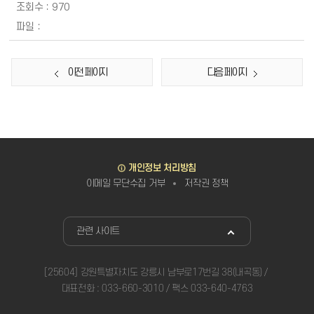
970
이전 페이지
다음 페이지
바로가기
개인정보 처리방침
이메일 무단수집 거부
저작권 정책
관련사이트
관련 사이트
[25604] 강원특별자치도 강릉시 남부로17번길 38(내곡동)
대표전화 : 033-660-3010 / 팩스 033-640-4763