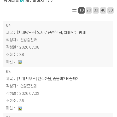
총 게시물
64
개
페이지
1
/ 7
,
10
20
30
40
50
소식·참여_건강정보 목록 - 번호, 제목, 작성자, 작성일, 조회수, 파일 정보 제공
64
[치매늬우스] 독서로 단련한 뇌, 치매 막는 방패
건강증진과
2026.07.08
38
63
[치매 늬우스] 탄수화물, 끊을까? 바꿀까?
건강증진과
2026.07.03
35