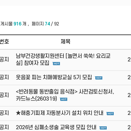
,
 게시물
916
개
페이지
74
/ 92
번호
제목
남부건강생활지원센터 [놀면서 쑥쑥! 요리교
공지
2
실] 참여자 모집
공지
웃음꽃 피는 치매예방교실 5기 모집
2
<반려동물 동반출입 음식점> 사전검토신청서,
공지
2
카드뉴스(260319)
공지
★해충기피제 자동분사기 설치 위치 안내
2
공지
2026년 심폐소생술 교육생 모집 안내
2