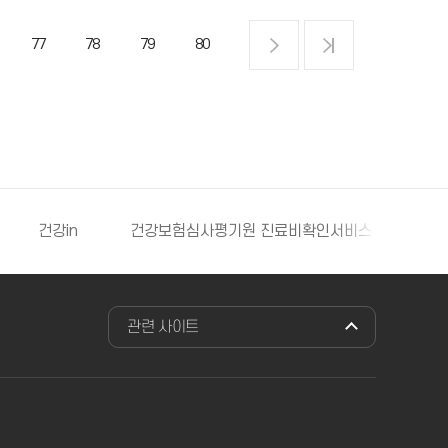
77
78
79
80
건강in
건강보험심사평기원 진료비확인서비스
보
관련 사이트