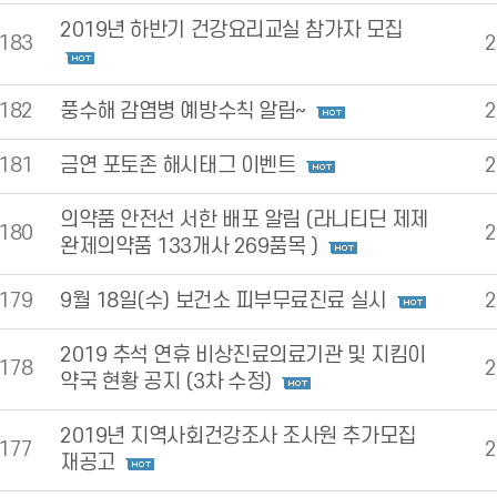
2019년 하반기 건강요리교실 참가자 모집
183
2
182
풍수해 감염병 예방수칙 알림~
2
181
금연 포토존 해시태그 이벤트
2
의약품 안전선 서한 배포 알림 (라니티딘 제제
180
2
완제의약품 133개사 269품목 )
179
9월 18일(수) 보건소 피부무료진료 실시
2
2019 추석 연휴 비상진료의료기관 및 지킴이
178
2
약국 현황 공지 (3차 수정)
2019년 지역사회건강조사 조사원 추가모집
177
2
재공고