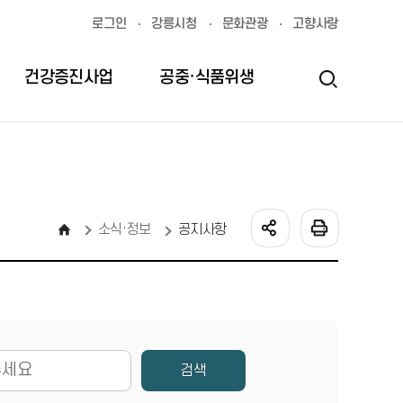
로그인
강릉시청
문화관광
고향사랑
건강증진사업
공중·식품위생
의약무
감염병
소식·정보
소식·정보
공지사항