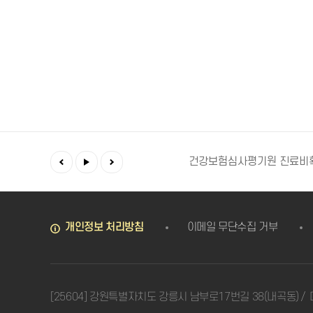
예방접종도우미
건강in
건강보험심사평기원 진료비
개인정보 처리방침
이메일 무단수집 거부
[25604] 강원특별자치도 강릉시 남부로17번길 38(내곡동)