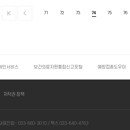
71
72
73
74
75
76
확인서비스
보건의료자원통합신고포털
예방접종도우미
저작권 정책
대표전화 : 033-660-3010 / 팩스 033-640-4763