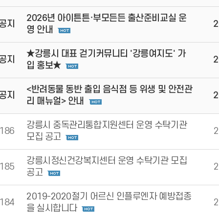
2026년 아이튼튼·부모든든 출산준비교실 운
공지
2
영 안내
★강릉시 대표 걷기커뮤니티 '강릉여지도' 가
공지
2
입 홍보★
<반려동물 동반 출입 음식점 등 위생 및 안전관
공지
2
리 매뉴얼> 안내
강릉시 중독관리통합지원센터 운영 수탁기관
186
2
모집 공고
강릉시정신건강복지센터 운영 수탁기관 모집
185
2
공고
2019-2020절기 어르신 인플루엔자 예방접종
184
2
을 실시합니다