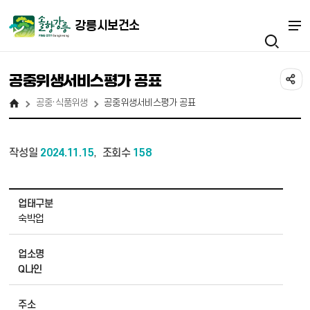
강릉시보건소
공중위생서비스평가 공표
공중·식품위생
공중위생서비스평가 공표
작성일
2024.11.15
조회수
158
,
공중위생서비스평가 공표 상세보기 - 업태구분, 업소명, 주소, 평가결과, 지정일 정보 제공
업태구분
숙박업
업소명
Q나인
주소