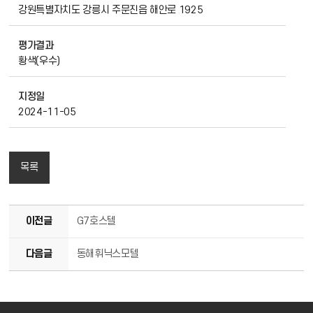
강원특별자치도 강릉시 주문진읍 해안로 1925
평가결과
황색(우수)
지정일
2024-11-05
목록
이전글
G7호스텔
다음글
동해휘닉스모텔