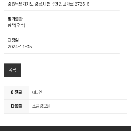
강원특별자치도 강릉시 연곡면 진고개로 2726-6
평가결과
황색(우수)
지정일
2024-11-05
목록
이전글
Q나인
다음글
소금강모텔