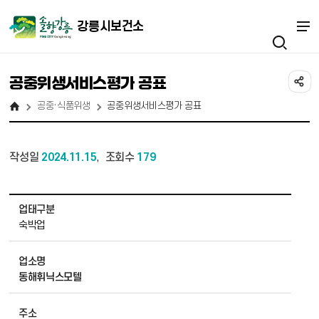
강릉시보건소
공중위생서비스평가 공표
공중·식품위생
공중위생서비스평가 공표
작성일
2024.11.15
조회수
179
,
공중위생서비스평가 공표 상세보기 - 업태구분, 업소명, 주소, 평가결과, 지정일 정보 제공
업태구분
숙박업
업소명
동해휘닉스모텔
주소