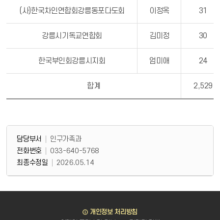
(사)한국차인연합회강릉동포다도회
이정옥
31
강릉시기독교연합회
김미정
30
한국부인회강릉시지회
엄미애
24
합계
2,529
담당부서 정보
담당부서 정보
담당부서
인구가족과
전화번호
033-640-5768
최종수정일
2026.05.14
바로가기
개인정보 처리방침