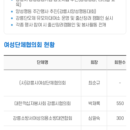
육)
양성평등 주간행사 추진(강릉시양성평등대회)
강릉단오제 유모차대여소 운영 및 출산장려 캠페인 실시
각종 행사 참여 시 출산장려캠페인 및 봉사활동 전개
여성단체협의회 현황
여성단체협의회 현황 - 단체명, 회장, 회원수, 최초 설립일자, 최초 가입일자
단체명
회장
회원수
(사)강릉시여성단체협의회
최순규
-
대한적십자봉사회 강릉시협의회
박재록
550
강릉소방서여성의용소방대연합회
심말숙
300