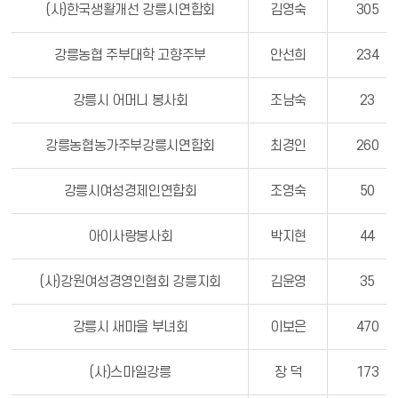
(사)한국생활개선 강릉시연합회
김영숙
305
강릉농협 주부대학 고향주부
안선희
234
강릉시 어머니 봉사회
조남숙
23
강릉농협농가주부강릉시연합회
최경인
260
강릉시여성경제인연합회
조영숙
50
아이사랑봉사회
박지현
44
(사)강원여성경영인협회 강릉지회
김윤영
35
강릉시 새마을 부녀회
이보은
470
(사)스마일강릉
장 덕
173