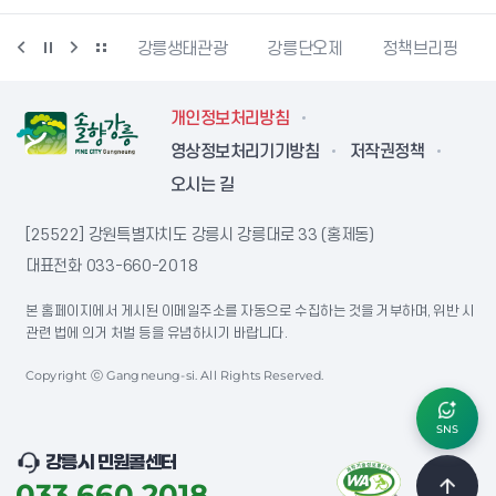
동물사랑센터
강릉생태관광
강릉단오제
정책브리핑
개인정보처리방침
영상정보처리기기방침
저작권정책
오시는 길
[25522] 강원특별자치도 강릉시 강릉대로 33 (홍제동)
대표전화
033-660-2018
본 홈페이지에서 게시된 이메일주소를 자동으로 수집하는 것을 거부하며, 위반 시
관련 법에 의거 처벌 등을 유념하시기 바랍니다.
Copyright ⓒ Gangneung-si. All Rights Reserved.
SNS
강릉시 민원콜센터
033.660.2018