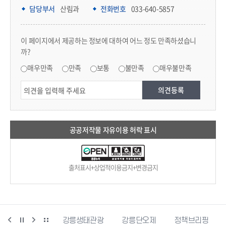
담당부서 정보
담당부서
산림과
전화번호
033-640-5857
콘텐츠 만족도 조사
이 페이지에서 제공하는 정보에 대하여 어느 정도 만족하셨습니
까?
만족도 조사
매우만족
만족
보통
불만족
매우불만족
공공저작물 자유이용 허락 표시
출처표시+상업적이용금지+변경금지
시동물사랑센터
강릉생태관광
강릉단오제
정책브리핑