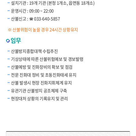
설치기관 : 19개 기관 (본청 1개소, 읍면동 18개소)
운영시간 : 09:00 ~ 22:00
산불신고 : ☎ 033-640-5857
※ 산불위험이 높을 경우 24시간 상황유지
임무
산불방지종합대책 수립추진
기상상태에 따른 산불위험예보 및 경보발령
산불예방 및 진화장비의 확보 및 점검
전문 진화대 정비 및 초동진화태세 유지
산불 발생시 현장 진화지휘체계 유지
유관기관 산불방지 공조체제 구축
현장대처 상황의 기록유지 및 관리
담당부서 정보 & 컨텐츠 만족도 조사 & 공공저작물 자유이용 허락 표시