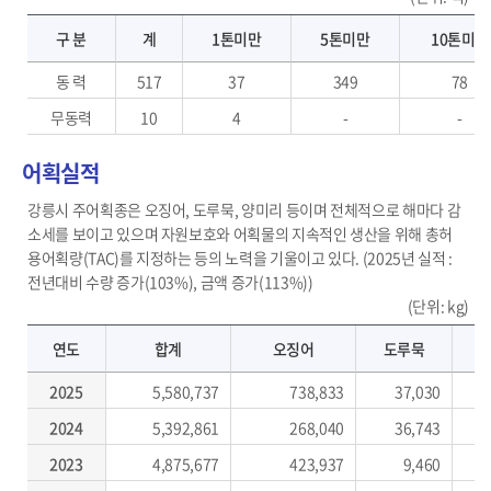
어선현황-구분, 계, 비고
구 분
계
1톤미만
5톤미만
10톤미만
동 력
517
37
349
78
무동력
10
4
-
-
어획실적
강릉시 주어획종은 오징어, 도루묵, 양미리 등이며 전체적으로 해마다 감
소세를 보이고 있으며 자원보호와 어획물의 지속적인 생산을 위해 총허
용어획량(TAC)를 지정하는 등의 노력을 기울이고 있다. (2025년 실적 :
전년대비 수량 증가(103%), 금액 증가(113%))
(단위: kg)
어획실적-연도별 합계, 오징어, 도루묵, 양미리, 문어, 복어, 기타
연도
합계
오징어
도루묵
2025
5,580,737
738,833
37,030
2024
5,392,861
268,040
36,743
2023
4,875,677
423,937
9,460