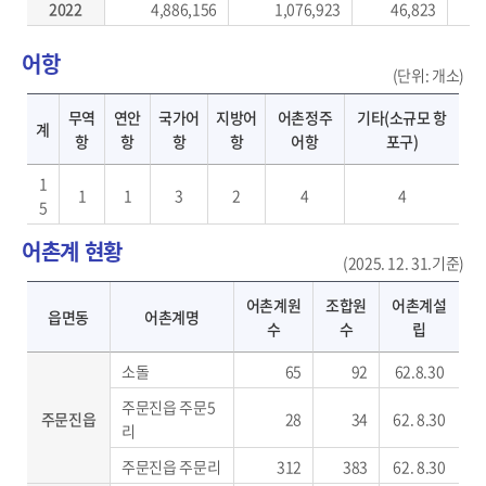
2022
4,886,156
1,076,923
46,823
어항
(단위: 개소)
어항 현황-계, 무역항, 연안항, 국가어항, 지방어항, 어촌정주어항, 기타
무역
연안
국가어
지방어
어촌정주
기타(소규모 항
계
항
항
항
항
어항
포구)
1
1
1
3
2
4
4
5
어촌계 현황
(2025. 12. 31.기준)
어촌계 현황-읍면동, 어촌계명, 어촌계원수, 조합원수, 어촌계설립
어촌계원
조합원
어촌계설
읍면동
어촌계명
수
수
립
소돌
65
92
62.8.30
주문진읍 주문5
주문진읍
28
34
62. 8.30
리
주문진읍 주문리
312
383
62. 8.30