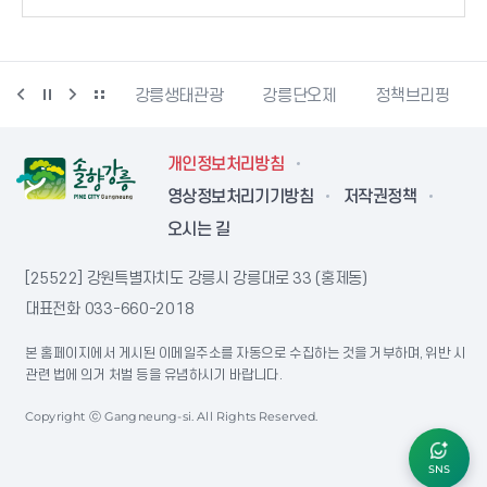
시동물사랑센터
강릉생태관광
강릉단오제
정책브리핑
개인정보처리방침
영상정보처리기기방침
저작권정책
오시는 길
[25522] 강원특별자치도 강릉시 강릉대로 33 (홍제동)
대표전화
033-660-2018
본 홈페이지에서 게시된 이메일주소를 자동으로 수집하는 것을 거부하며, 위반 시
관련 법에 의거 처벌 등을 유념하시기 바랍니다.
Copyright ⓒ Gangneung-si. All Rights Reserved.
SNS