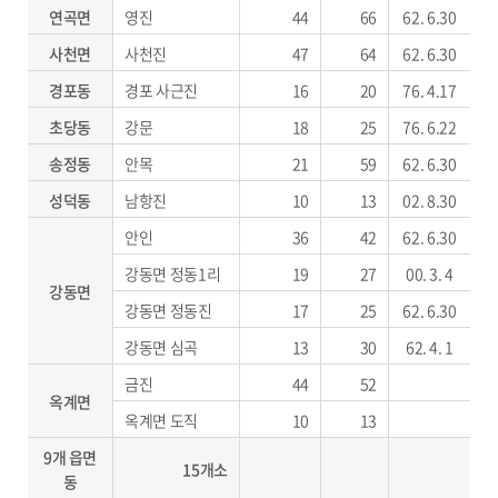
연곡면
영진
44
66
62. 6.30
사천면
사천진
47
64
62. 6.30
경포동
경포 사근진
16
20
76. 4.17
초당동
강문
18
25
76. 6.22
송정동
안목
21
59
62. 6.30
성덕동
남항진
10
13
02. 8.30
안인
36
42
62. 6.30
강동면 정동1리
19
27
00. 3. 4
강동면
강동면 정동진
17
25
62. 6.30
강동면 심곡
13
30
62. 4. 1
금진
44
52
옥계면
옥계면 도직
10
13
9개 읍면
15개소
동