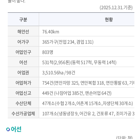
율이 높다.
(2025.12.31.기준)
수산현황-구분, 현황, 비고
구분
현황
해안선
76.40km
어가구
365가구(전업 234, 겸업 131)
어업인구
803명
어선
531척(2,956톤)(동력 517척, 무동력 14척)
어업권
3,510.56ha / 98건
어업허가
754건(연안자망 325, 연안복합 318, 연안통발 63, 기타 
어업신고
449건 (나잠어업 385건, 맨손어업 64건)
수산단체
47개소(수협 2개소,어촌계 15개소,자생단체 30개소)
수산가공업체
107개소(냉동냉장 9, 어간유 2, 건포류 47, 조미가공 33, 
어선
(단위: 척)