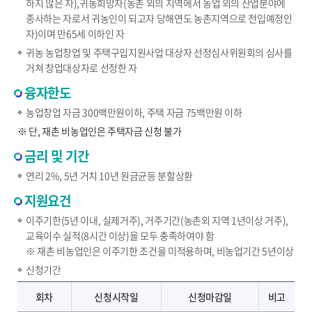
하지 않은 자),귀농희망자(농촌 외의 지역에서 농업 외의 산업분야에
종사하는 자로서 귀농인이 되고자 당해연도 농촌지역으로 전입예정인
자)이며 만65세 이하인 자
귀농 농업창업 및 주택구입지원사업 대상자 선정심사위원회의 심사를
거쳐 창업대상자로 선정한 자
융자한도
농업창업 자금 300백만원이하, 주택 자금 75백만원 이하
※ 단, 재촌 비농업인은 주택자금 신청 불가
금리 및 기간
연리 2%, 5년 거치 10년 원금균등 분할상환
지원요건
이주기한(5년 이내, 실제거주), 거주기간(농촌외 지역 1년이상 거주),
교육이수 실적(8시간 이상)을 모두 충족하여야 함
※ 재촌 비농업인은 이주기한 조건을 미적용하며, 비농업기간 5년이상
신청기간
귀농영농교육 신청 -회차, 신청시작일, 신청마감일 제공
회차
신청시작일
신청마감일
비고