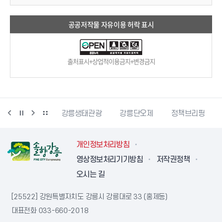
공공저작물 자유이용 허락 표시
출처표시+상업적이용금지+변경금지
시동물사랑센터
강릉생태관광
강릉단오제
정책브리핑
개인정보처리방침
영상정보처리기기방침
저작권정책
오시는 길
[25522] 강원특별자치도 강릉시 강릉대로 33 (홍제동)
대표전화
033-660-2018