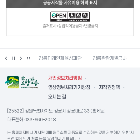
공공저작물 자유이용 허락 표시
출처표시+상업적이용금지+변경금지
원특별자치도청
강릉미래인재육성재단
강릉관광개발공사
개인정보처리방침
영상정보처리기기방침
저작권정책
오시는 길
[25522] 강원특별자치도 강릉시 강릉대로 33 (홍제동)
대표전화
033-660-2018
본 홈페이지에서 게시된 이메일주소를 자동으로 수집하는 것을 거부하며, 위반 시
관련 법에 의거 처벌 등을 유념하시기 바랍니다.