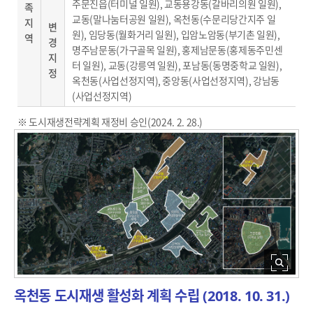
주문진읍(터미널 일원), 교동용강동(갈바리의원 일원),
족
교동(말나눔터공원 일원), 옥천동(수문리당간지주 일
지
변
원), 임당동(월화거리 일원), 입암노암동(부기촌 일원),
역
경
명주남문동(가구골목 일원), 홍제남문동(홍제동주민센
지
터 일원), 교동(강릉역 일원), 포남동(동명중학교 일원),
정
옥천동(사업선정지역), 중앙동(사업선정지역), 강남동
(사업선정지역)
※ 도시재생전략계획 재정비 승인(2024. 2. 28.)
옥천동 도시재생 활성화 계획 수립 (2018. 10. 31.)