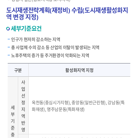
도시재생전략계획(재정비) 수립(도시재생활성화지
역 변경 지정)
세부기준요건
인구가 현저히 감소하는 지역
총 사업체 수의 감소 등 산업의 이탈이 발생되는 지역
노후주택의 증가 등 주거환경이 악화되는 지역
세부기준 요건-세부기준 충족지역, 전략적 정비 및 개선 필요지역의 활설화지역 지정
구분
활성화지역 지정
사
업
선
정
옥천동(중심시가지형), 중앙동(일반근린형), 강남동(특
세
지
화재생), 명주남문동(특화재생)
부
역
기
반
준
영
충