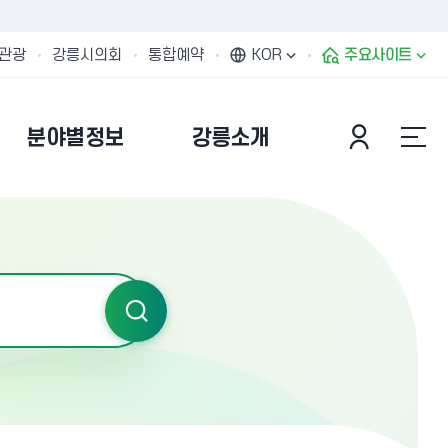
관광
강릉시의회
통합예약
KOR
주요사이트
분야별정보
강릉소개
정보
청렴강릉
산개요
감사결과 공개
입세출예산서
청렴/감사행정 안내
입세출결산서
부패행위 현황 공개
입세출재정정보 공개
소송 운영 현황
금운용계획서