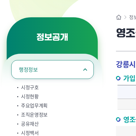
시정백서
정
민선 9기 인수
보고서
영조
공무국외출장
정보공개
행정지도
자치법규
강릉시
영조물배상공
행정정보
기관표창 및 
가입
달라지는 강
시정구호
시정현황
주요업무계획
정보공개
조직운영정보
영조
공유재산
정보공개제도
시정백서
정보공개청구