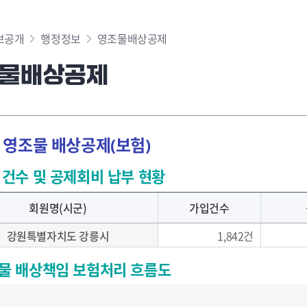
사회조사
성
보공개
행정정보
영조물배상공제
위 활동
통계지리정보서비스
재
보
물배상공제
보고
지방
공
 영조물 배상공제(보험)
제
수상실적
 건수 및 공제회비 납부 현황
릉생활
회원명(시군)
가입건수
강원특별자치도 강릉시
1,842건
사전정보공표
계약
물 배상책임 보험처리 흐름도
 안내
사전정보공표 현황
업무추진비