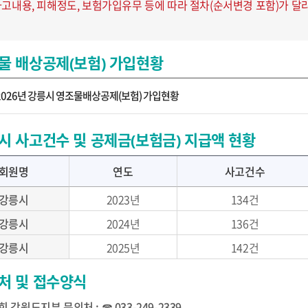
사고내용, 피해정도, 보험가입유무 등에 따라 절차(순서변경 포함)가 달
물 배상공제(보험) 가입현황
2026년 강릉시 영조물배상공제(보험) 가입현황
시 사고건수 및 공제금(보험금) 지급액 현황
회원명
연도
사고건수
강릉시
2023년
134건
강릉시
2024년
136건
강릉시
2025년
142건
처 및 접수양식
 강원도지부 문의처 : ☎ 033-249-2339