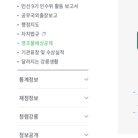
민선 9기 인수위 활동 보고서
원문정보공개
공무국외출장보고
비공개대상 
행정지도
지방공기업
자치법규
개인정보 목적
영조물배상공제
제3자 제공
기관표창 및 수상실적
달라지는 강릉생활
통계정보
재정정보
청렴강릉
정보공개