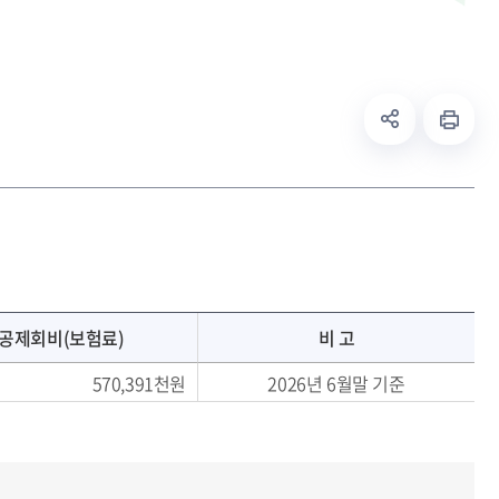
인지예산서
정공시
조금
보조금 취득 중요재산
시
공제회비(보험료)
비 고
570,391천원
2026년 6월말 기준
/입찰정보
공공데이터개방
공공데이터개방
수요조사