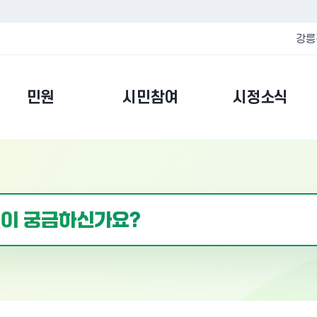
강릉
민원
시민참여
시정소식
통계정보
재정
기본통계(구 통계연보)
예
주민등록인구현황
세
자동차등록현황
세
경제통계 통합조사
세
경제지표동향
기