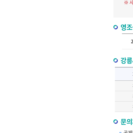
※ 
영조
강릉
문의
공제회