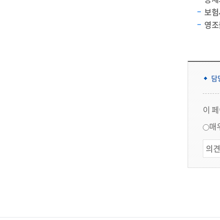
보험사
영조
담
이 
매