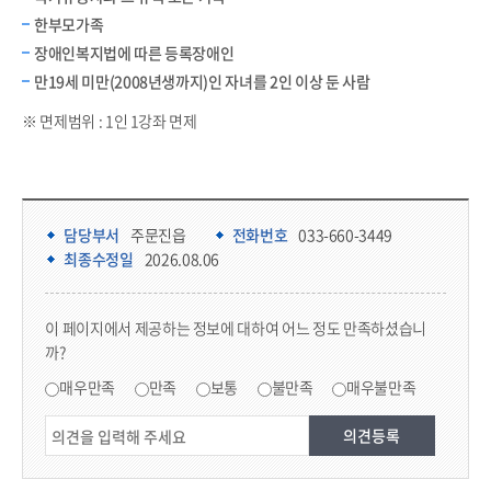
한부모가족
장애인복지법에 따른 등록장애인
만19세 미만(2008년생까지)인 자녀를 2인 이상 둔 사람
※ 면제범위 : 1인 1강좌 면제
담당부서 정보 & 컨텐츠 만족도 조사 & 공공저작물 자유이용 허락 표시
담당부서 정보
담당부서
주문진읍
전화번호
033-660-3449
최종수정일
2026.08.06
콘텐츠 만족도 조사
이 페이지에서 제공하는 정보에 대하여 어느 정도 만족하셨습니
까?
만족도 조사
매우만족
만족
보통
불만족
매우불만족