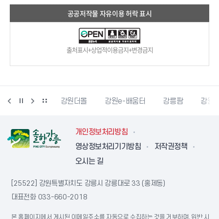
공공저작물 자유이용 허락 표시
출처표시+상업적이용금지+변경금지
정책브리핑
강원더몰
강원e-배움터
강릉팜
강원
개인정보처리방침
영상정보처리기기방침
저작권정책
오시는 길
[25522] 강원특별자치도 강릉시 강릉대로 33 (홍제동)
대표전화
033-660-2018
본 홈페이지에서 게시된 이메일주소를 자동으로 수집하는 것을 거부하며, 위반 시