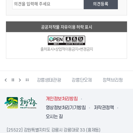
공공저작물 자유이용 허락 표시
출처표시+상업적이용금지+변경금지
시동물사랑센터
강릉생태관광
강릉단오제
정책브리핑
개인정보처리방침
영상정보처리기기방침
저작권정책
오시는 길
[25522] 강원특별자치도 강릉시 강릉대로 33 (홍제동)