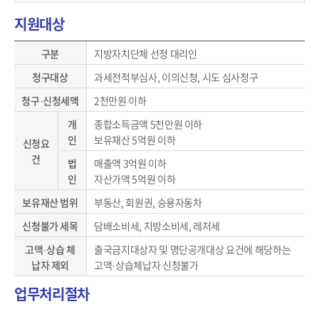
지원대상
지방자치단체 선정 대리인 지원대상 정보
구분
지방자치단체 선정 대리인
청구대상
과세전적부심사, 이의신청, 시도 심사청구
청구·신청세액
2천만원 이하
개
종합소득금액 5천만원 이하
인
보유재산 5억원 이하
신청요
건
법
매출액 3억원 이하
인
자산가액 5억원 이하
보유재산 범위
부동산, 회원권, 승용자동차
신청불가 세목
담배소비세, 지방소비세, 레저세
고액·상습 체
출국금지대상자 및 명단공개대상 요건에 해당하는
납자 제외
고액·상습체납자 신청불가
업무처리절차