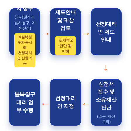
불복청구
서 접수
제도안내
(과세전적부
및 대상
심사청구, 이
선정대리
검토
의신청)
→
→
인 제도
※불복청
안내
※세액 2
구와 동시
천만 원
에
이하
선정대리
인 신청 가
능
↓
신청서
접수 및
불복청구
선정대리
←
←
소유재산
대리 업
인 지정
판단
무 수행
(소득, 재산
조회)