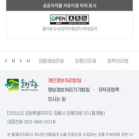
공공저작물 자유이용 허락 표시
출처표시+상업적이용금지+변경금지
시동물사랑센터
강릉생태관광
강릉단오제
정책브리핑
개인정보처리방침
영상정보처리기기방침
저작권정책
오시는 길
[25522] 강원특별자치도 강릉시 강릉대로 33 (홍제동)
대표전화
033-660-2018
본 홈페이지에서 게시된 이메일주소를 자동으로 수집하는 것을 거부하며, 위반 시