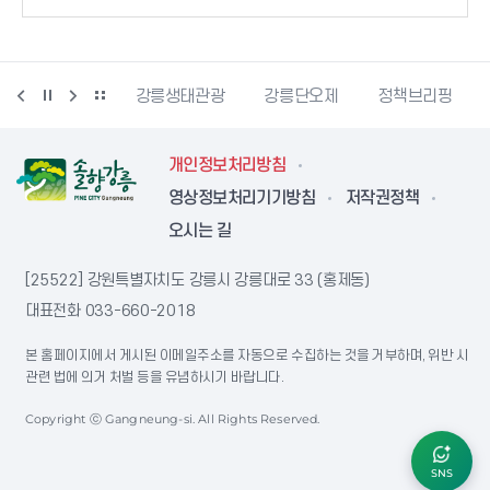
시동물사랑센터
강릉생태관광
강릉단오제
정책브리핑
개인정보처리방침
영상정보처리기기방침
저작권정책
오시는 길
[25522] 강원특별자치도 강릉시 강릉대로 33 (홍제동)
대표전화
033-660-2018
본 홈페이지에서 게시된 이메일주소를 자동으로 수집하는 것을 거부하며, 위반 시
관련 법에 의거 처벌 등을 유념하시기 바랍니다.
Copyright ⓒ Gangneung-si. All Rights Reserved.
SNS