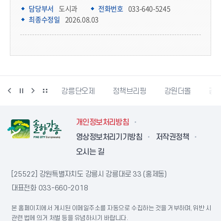
담당부서 정보
담당부서
도시과
전화번호
033-640-5245
최종수정일
2026.08.03
강릉생태관광
강릉단오제
정책브리핑
강원더몰
강원
개인정보처리방침
영상정보처리기기방침
저작권정책
오시는 길
[25522] 강원특별자치도 강릉시 강릉대로 33 (홍제동)
대표전화
033-660-2018
본 홈페이지에서 게시된 이메일주소를 자동으로 수집하는 것을 거부하며, 위반 시
관련 법에 의거 처벌 등을 유념하시기 바랍니다.