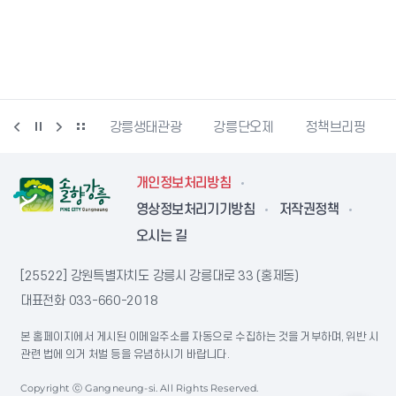
시동물사랑센터
강릉생태관광
강릉단오제
정책브리핑
개인정보처리방침
영상정보처리기기방침
저작권정책
오시는 길
[25522] 강원특별자치도 강릉시 강릉대로 33 (홍제동)
대표전화
033-660-2018
본 홈페이지에서 게시된 이메일주소를 자동으로 수집하는 것을 거부하며, 위반 시
관련 법에 의거 처벌 등을 유념하시기 바랍니다.
Copyright ⓒ Gangneung-si. All Rights Reserved.