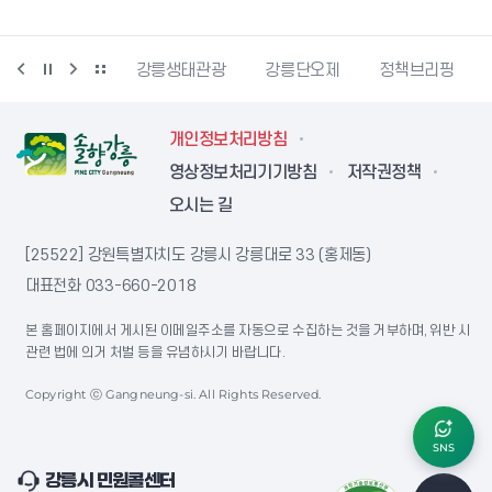
시동물사랑센터
강릉생태관광
강릉단오제
정책브리핑
개인정보처리방침
영상정보처리기기방침
저작권정책
오시는 길
[25522] 강원특별자치도 강릉시 강릉대로 33 (홍제동)
대표전화
033-660-2018
본 홈페이지에서 게시된 이메일주소를 자동으로 수집하는 것을 거부하며, 위반 시
관련 법에 의거 처벌 등을 유념하시기 바랍니다.
Copyright ⓒ Gangneung-si. All Rights Reserved.
SNS
강릉시 민원콜센터