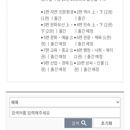
￭ 1편 자연·인문환경
￭ 2편 역사 上‧下 (2권)
(1권) 丨출간
丨출간
￭ 3편 문화유산 上‧
￭ 4편 민속 上‧下 (2권)
下 (2권) 丨출간
丨출간 예정
￭ 5편 문화‧예술 (1
￭ 6편 관광‧체육 (1권)
권) 丨출간 예정
丨출간 예정
￭ 7편 교육‧종교 (1
￭ 8편 행정‧사회‧복지
권) 丨출간 예정
(1권) 丨출간 예정
￭ 9편 산업‧경제 (1
￭ 10편 성씨‧인물 (1
권) 丨출간 예정
권) 丨출간 예정
게시물 검색