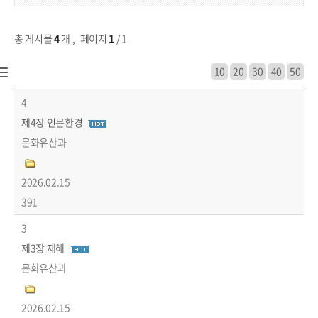
총 게시물
4
개
,
페이지
1
/ 1
10
20
30
40
50
강릉소개>일반현황>강릉시사>2편 역사 上 목록 - 번호, 제목, 부서, 파일, 작성일, 조회수 정보 제공
4
제4장 인문환경
문화유산과
2026.02.15
391
3
제3장 재해
문화유산과
2026.02.15