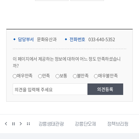
담당부서 정보 & 컨텐츠 만족도 조사
담당부서 정보
담당부서
문화유산과
전화번호
033-640-5352
콘텐츠 만족도 조사
이 페이지에서 제공하는 정보에 대하여 어느 정도 만족하셨습니
까?
만족도 조사
매우만족
만족
보통
불만족
매우불만족
랑센터
강릉생태관광
강릉단오제
정책브리핑
강원더