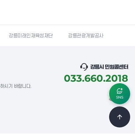
강릉미래인재육성재단
강릉관광개발공사
국민재난
강릉시 민원콜센터
033.660.2018
념하시기 바랍니다.
SNS