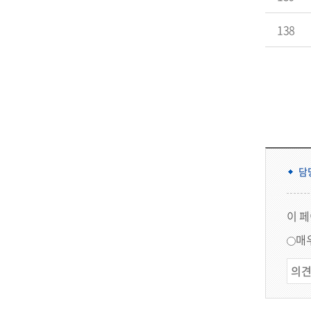
138
담
이 
매