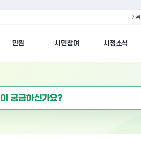
강릉
민원
시민참여
시정소식