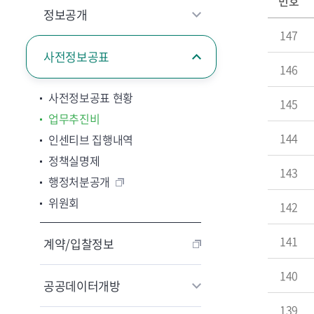
번호
정보공개
147
사전정보공표
146
사전정보공표 현황
145
업무추진비
144
인센티브 집행내역
정책실명제
143
행정처분공개
위원회
142
141
계약/입찰정보
140
공공데이터개방
139