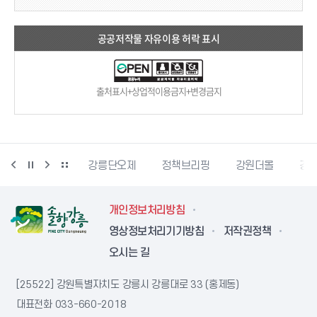
공공저작물 자유이용 허락 표시
출처표시+상업적이용금지+변경금지
강릉생태관광
강릉단오제
정책브리핑
강원더몰
강원
개인정보처리방침
영상정보처리기기방침
저작권정책
오시는 길
[25522] 강원특별자치도 강릉시 강릉대로 33 (홍제동)
대표전화
033-660-2018