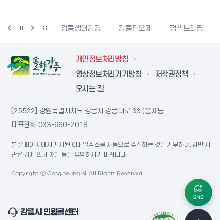
랑센터
강릉생태관광
강릉단오제
정책브리핑
강원더몰
개인정보처리방침
영상정보처리기기방침
저작권정책
오시는 길
[25522] 강원특별자치도 강릉시 강릉대로 33 (홍제동)
대표전화
033-660-2018
본 홈페이지에서 게시된 이메일주소를 자동으로 수집하는 것을 거부하며, 위반 시
관련 법에 의거 처벌 등을 유념하시기 바랍니다.
Copyright ⓒ Gangneung-si. All Rights Reserved.
SNS
강릉시 민원콜센터