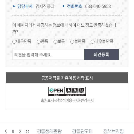
담당부서 정보
담당부서
경제진흥과
전화번호
033-640-5953
콘텐츠 만족도 조사
이 페이지에서 제공하는 정보에 대하여 어느 정도 만족하셨습니
까?
만족도 조사
매우만족
만족
보통
불만족
매우불만족
공공저작물 자유이용 허락 표시
출처표시+상업적이용금지+변경금지
시동물사랑센터
강릉생태관광
강릉단오제
정책브리핑