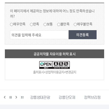
컨텐츠 만족도 조사 & 공공저작물 자유이용 허락 표시
콘텐츠 만족도 조사
이 페이지에서 제공하는 정보에 대하여 어느 정도 만족하셨습니
까?
만족도 조사
매우만족
만족
보통
불만족
매우불만족
공공저작물 자유이용 허락 표시
출처표시+상업적이용금지+변경금지
시동물사랑센터
강릉생태관광
강릉단오제
정책브리핑